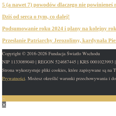
5 (a nawet 7) powodów dlaczego nie powinieneś 
Dziś od serca o tym, co dalej!
Podsumowanie roku 2024 i plany na kolejny ro
Przesłanie Patriarchy Jerozolimy, kardynała Pie
Copyright © 2016-2026 Fundacja Światło Wschodu
NIP 1133089040 | REGON 524687445 | KRS 0001023993 
Strona wykorzystuje pliki cookies, które zapisywane są na
Prywatności
. Możesz określić warunki przechowywania i do
✕