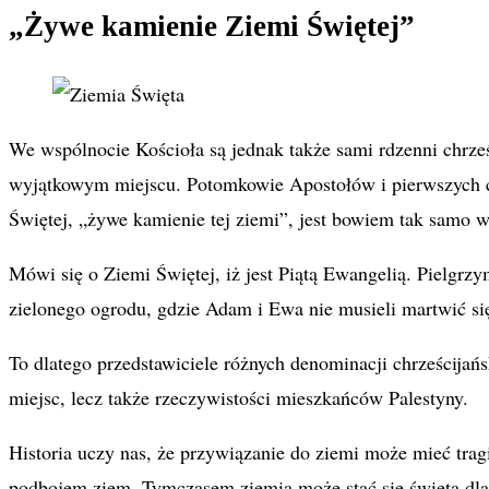
„Żywe kamienie Ziemi Świętej”
We wspólnocie Kościoła są jednak także sami rdzenni chrześ
wyjątkowym miejscu. Potomkowie Apostołów i pierwszych ch
Świętej, „żywe kamienie tej ziemi”, jest bowiem tak samo 
Mówi się o Ziemi Świętej, iż jest Piątą Ewangelią. Pielgr
zielonego ogrodu, gdzie Adam i Ewa nie musieli martwić si
To dlatego przedstawiciele różnych denominacji chrześcijań
miejsc, lecz także rzeczywistości mieszkańców Palestyny.
Historia uczy nas, że przywiązanie do ziemi może mieć trag
podbojem ziem. Tymczasem ziemia może stać się święta dla