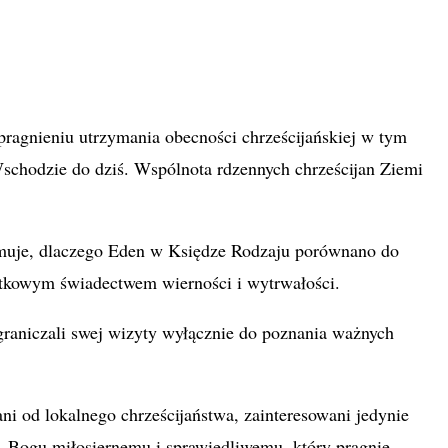
pragnieniu utrzymania obecności chrześcijańskiej w tym
schodzie do dziś. Wspólnota rdzennych chrześcijan Ziemi
pojmuje, dlaczego Eden w Księdze Rodzaju porównano do
jątkowym świadectwem wierności i wytrwałości.
graniczali swej wizyty wyłącznie do poznania ważnych
ni od lokalnego chrześcijaństwa, zainteresowani jedynie
– Bogu miłosiernemu i sprawiedliwemu, który pragnie