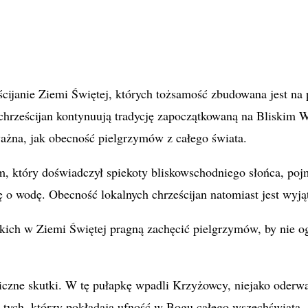
cijanie Ziemi Świętej, których tożsamość zbudowana jest na 
rześcijan kontynuują tradycję zapoczątkowaną na Bliskim W
ważna, jak obecność pielgrzymów z całego świata.
zym, który doświadczył spiekoty bliskowschodniego słońca, 
ę o wodę. Obecność lokalnych chrześcijan natomiast jest wy
skich w Ziemi Świętej pragną zachęcić pielgrzymów, by nie o
iczne skutki. W tę pułapkę wpadli Krzyżowcy, niejako oderwa
 tych, którzy pokładają ufność w Bogu całego wszechświata 