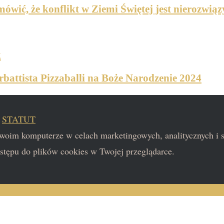
mówić, że konflikt w Ziemi Świętej jest nierozwi
k
rbattista Pizzaballi na Boże Narodzenie 2024
|
STATUT
 Twoim komputerze w celach marketingowych, analitycznych i
stępu do plików cookies w Twojej przeglądarce.