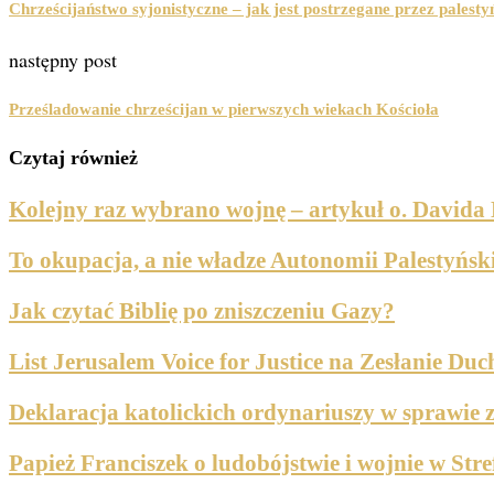
Chrześcijaństwo syjonistyczne – jak jest postrzegane przez palesty
następny post
Prześladowanie chrześcijan w pierwszych wiekach Kościoła
Czytaj również
Kolejny raz wybrano wojnę – artykuł o. Davida
To okupacja, a nie władze Autonomii Palestyńskie
Jak czytać Biblię po zniszczeniu Gazy?
List Jerusalem Voice for Justice na Zesłanie Du
Deklaracja katolickich ordynariuszy w sprawie z
Papież Franciszek o ludobójstwie i wojnie w Stre