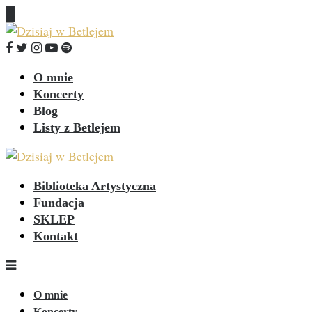
O mnie
Koncerty
Blog
Listy z Betlejem
Biblioteka Artystyczna
Fundacja
SKLEP
Kontakt
O mnie
Koncerty