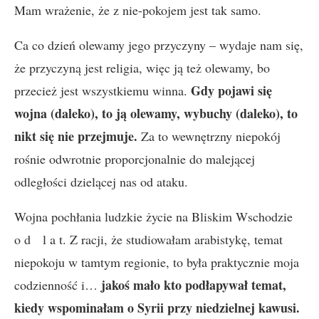
Mam wrażenie, że z nie-pokojem jest tak samo.
Ca co dzień olewamy jego przyczyny – wydaje nam się,
że przyczyną jest religia, więc ją też olewamy, bo
Gdy pojawi się
przecież jest wszystkiemu winna.
wojna (daleko), to ją olewamy, wybuchy (daleko), to
nikt się nie przejmuje.
Za to wewnętrzny niepokój
rośnie odwrotnie proporcjonalnie do malejącej
odległości dzielącej nas od ataku.
Wojna pochłania ludzkie życie na Bliskim Wschodzie
o d l a t. Z racji, że studiowałam arabistykę, temat
niepokoju w tamtym regionie, to była praktycznie moja
jakoś mało kto podłapywał temat,
codzienność i…
kiedy wspominałam o Syrii przy niedzielnej kawusi.