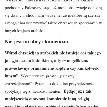
pochodzi z Palestyny, stąd też moje obserwacje odnoszą
się do nich, choć mam wrażenie, że niektóre są szersze
i mogą charakteryzować także chrześcijan spotkanych w
innych krajach arabskich.
Nie jest im obcy ekumenizm
Wśród chrześcijan arabskich nie istnieje coś takiego
jak „ja jestem katolikiem, a ty ewangelikiem/
prawosławny/ ormianinem/ koptem czy kimkolwiek
innym”.
Wystarczy im proste „jesteśmy
chrześcijanami”. Pytania o dokładną przynależność
Będąc już i tak
spotykają się z niezrozumieniem.
mniejszością otoczoną kompletnie inną religią,
wszelkie podziały w obrębie chrześcijaństwa wydają