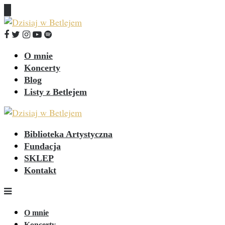
O mnie
Koncerty
Blog
Listy z Betlejem
Biblioteka Artystyczna
Fundacja
SKLEP
Kontakt
O mnie
Koncerty