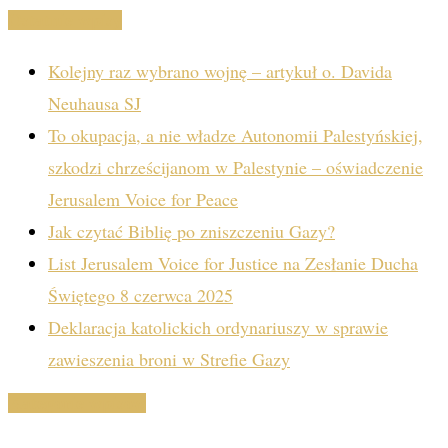
Ostatnie wpisy
Kolejny raz wybrano wojnę – artykuł o. Davida
Neuhausa SJ
To okupacja, a nie władze Autonomii Palestyńskiej,
szkodzi chrześcijanom w Palestynie – oświadczenie
Jerusalem Voice for Peace
Jak czytać Biblię po zniszczeniu Gazy?
List Jerusalem Voice for Justice na Zesłanie Ducha
Świętego 8 czerwca 2025
Deklaracja katolickich ordynariuszy w sprawie
zawieszenia broni w Strefie Gazy
Kategorie wpisów