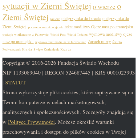
sytuacji w Ziemi Świętej
o
o wierze
Ziemi Świętej
pielgrzymka do Izraela
pielgrzymka do
pacierz
Ziemi Świętej
tekst modlitwy Ojcze nasz po aramejsku
przygotowanie do wyjazdu
wymowa modlitwy ojcze
tradycje wielkanocne w Palestynie
Wielki Post
Wielki Tydzień
nasz po aramejsku
Zapach mirry
wystawa multimedialna w Jerozolimie
Święto
Podwyższenia Krzyża
Święto Znalezienia Krzy ża
Copyright © 2016-2026 Fundacja Światło Wschodu
NIP 1133089040 | REGON 524687445 | KRS 0001023993
|
STATUT
Strona wykorzystuje pliki cookies, które zapisywane są na
Twoim komputerze w celach marketingowych,
analitycznych i społecznościowych. Szczegóły znajdują się
w
Polityce Prywatności
. Możesz określić warunki
przechowywania i dostępu do plików cookies w Twojej