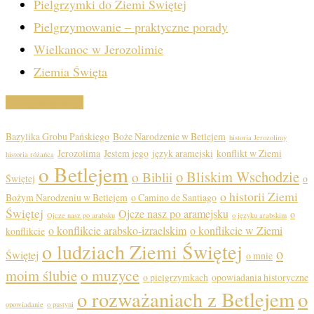
Pielgrzymki do Ziemi Świętej
Pielgrzymowanie – praktyczne porady
Wielkanoc w Jerozolimie
Ziemia Święta
O czym piszę?
Bazylika Grobu Pańskiego
Boże Narodzenie w Betlejem
historia Jerozolimy
Jerozolima
Jestem jego
język aramejski
konflikt w Ziemi
historia różańca
o Betlejem
o Bliskim Wschodzie
o Biblii
Świętej
o
o historii Ziemi
Bożym Narodzeniu w Betlejem
o Camino de Santiago
Świętej
Ojcze nasz po aramejsku
o
Ojcze nasz po arabsku
o języku arabskim
o konflikcie arabsko-izraelskim
o konflikcie w Ziemi
konflikcie
o ludziach Ziemi Świętej
o
Świętej
o mnie
o muzyce
moim ślubie
o pielgrzymkach
opowiadania historyczne
o
o rozważaniach z Betlejem
opowiadanie
o pustyni