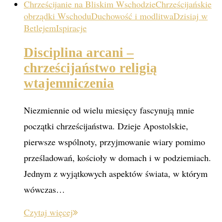
Chrześcijanie na Bliskim Wschodzie
Chrześcijańskie
obrządki Wschodu
Duchowość i modlitwa
Dzisiaj w
Betlejem
Ispiracje
Disciplina arcani –
chrześcijaństwo religią
wtajemniczenia
Niezmiennie od wielu miesięcy fascynują mnie
początki chrześcijaństwa. Dzieje Apostolskie,
pierwsze wspólnoty, przyjmowanie wiary pomimo
prześladowań, kościoły w domach i w podziemiach.
Jednym z wyjątkowych aspektów świata, w którym
wówczas…
Czytaj więcej