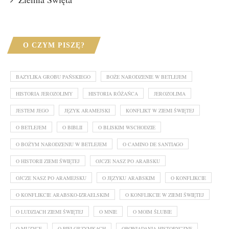
O CZYM PISZĘ?
BAZYLIKA GROBU PAŃSKIEGO
BOŻE NARODZENIE W BETLEJEM
HISTORIA JEROZOLIMY
HISTORIA RÓŻAŃCA
JEROZOLIMA
JESTEM JEGO
JĘZYK ARAMEJSKI
KONFLIKT W ZIEMI ŚWIĘTEJ
O BETLEJEM
O BIBLII
O BLISKIM WSCHODZIE
O BOŻYM NARODZENIU W BETLEJEM
O CAMINO DE SANTIAGO
O HISTORII ZIEMI ŚWIĘTEJ
OJCZE NASZ PO ARABSKU
OJCZE NASZ PO ARAMEJSKU
O JĘZYKU ARABSKIM
O KONFLIKCIE
O KONFLIKCIE ARABSKO-IZRAELSKIM
O KONFLIKCIE W ZIEMI ŚWIĘTEJ
O LUDZIACH ZIEMI ŚWIĘTEJ
O MNIE
O MOIM ŚLUBIE
O MUZYCE
O PIELGRZYMKACH
OPOWIADANIA HISTORYCZNE