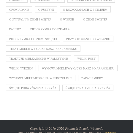
OPOWIADANIE
O PUSTYNI
O ROZWAŻANIACH Z BETLEJEM
O SYTUACJI W ZIEMI ŚWIĘTEJ
O WIERZE
O ZIEMI ŚWIĘTEJ
PACIERZ
PIELGRZYMKA DO IZRAELA
PIELGRZYMKA DO ZIEMI ŚWIĘTEJ
PRZYGOTOWANIE DO WYJAZDU
TEKST MODLITWY OJCZE NASZ PO ARAMEJSKU
TRADYCJE WIELKANOCNE W PALESTYNIE
WIELKI POST
WIELKI TYDZIEŃ
WYMOWA MODLITWY OJCZE NASZ PO ARAMEJSKU
WYSTAWA MULTIMEDIALNA W JEROZOLIMIE
ZAPACH MIRRY
ŚWIĘTO PODWYŻSZENIA KRZYŻA
ŚWIĘTO ZNALEZIENIA KRZY ŻA
Copyright © 2016-2026 Fundacja Światło Wschodu