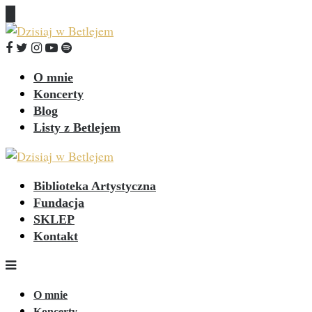
O mnie
Koncerty
Blog
Listy z Betlejem
Biblioteka Artystyczna
Fundacja
SKLEP
Kontakt
O mnie
Koncerty