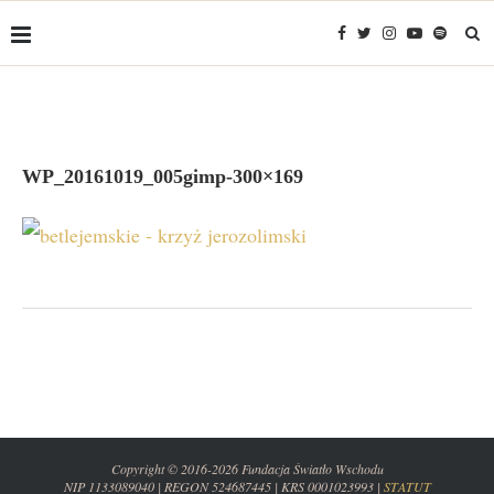
WP_20161019_005gimp-300×169
Copyright © 2016-2026 Fundacja Światło Wschodu
NIP 1133089040 | REGON 524687445 | KRS 0001023993 |
STATUT