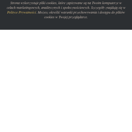
Strona wykorzystuje pliki cookies, które zapisywane są na Twoim komputerze w
celach marketingowych, analitycznych i społecznościowych. Szczegóły znajdują się w
Polityce Prywatności
. Możesz określić warunki przechowywania i dostępu do plików
cookies w Twojej przeglądarce.