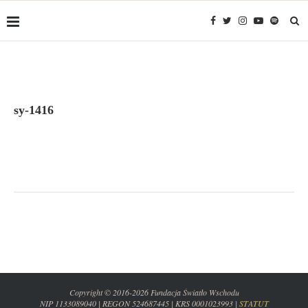
sy-1416
Copyright © 2016-2026 Fundacja Światło Wschodu
NIP 1133089040 | REGON 524687445 | KRS 0001023993 |
STATUT