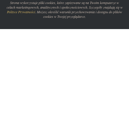
Strona wykorzystuje pliki cookies, które zapisywane są na Twoim komputerze w
celach marketingowych, analitycznych i społecznościowych. Szczegóły znajdują się w
Polityce Prywatności
. Możesz określić warunki przechowywania i dostępu do plików
cookies w Twojej przeglądarce.