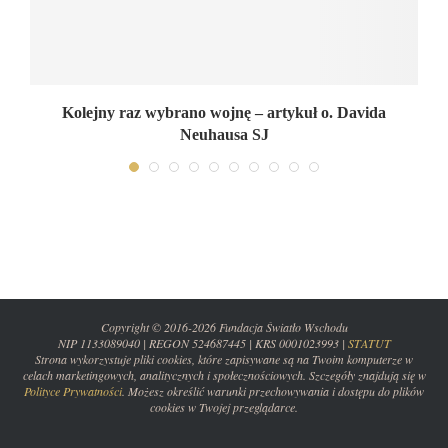
ta
Kolejny raz wybrano wojnę – artykuł o. Davida
Neuhausa SJ
Copyright © 2016-2026 Fundacja Światło Wschodu
NIP 1133089040 | REGON 524687445 | KRS 0001023993 |
STATUT
Strona wykorzystuje pliki cookies, które zapisywane są na Twoim komputerze w
celach marketingowych, analitycznych i społecznościowych. Szczegóły znajdują się w
Polityce Prywatności
. Możesz określić warunki przechowywania i dostępu do plików
cookies w Twojej przeglądarce.