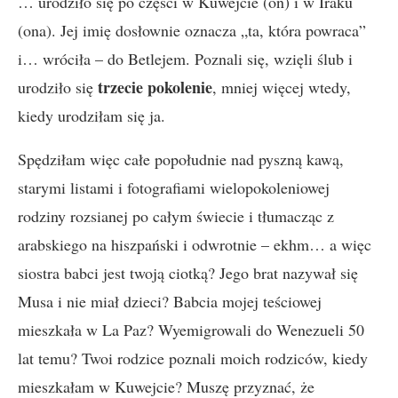
… urodziło się po części w Kuwejcie (on) i w Iraku
(ona). Jej imię dosłownie oznacza „ta, która powraca”
i… wróciła – do Betlejem. Poznali się, wzięli ślub i
trzecie pokolenie
urodziło się
, mniej więcej wtedy,
kiedy urodziłam się ja.
Spędziłam więc całe popołudnie nad pyszną kawą,
starymi listami i fotografiami wielopokoleniowej
rodziny rozsianej po całym świecie i tłumacząc z
arabskiego na hiszpański i odwrotnie – ekhm… a więc
siostra babci jest twoją ciotką? Jego brat nazywał się
Musa i nie miał dzieci? Babcia mojej teściowej
mieszkała w La Paz? Wyemigrowali do Wenezueli 50
lat temu? Twoi rodzice poznali moich rodziców, kiedy
mieszkałam w Kuwejcie? Muszę przyznać, że