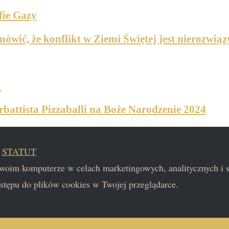
fie Gazy
mówić, że konflikt w Ziemi Świętej jest nierozwi
k
rbattista Pizzaballi na Boże Narodzenie 2024
|
STATUT
 Twoim komputerze w celach marketingowych, analitycznych i
stępu do plików cookies w Twojej przeglądarce.