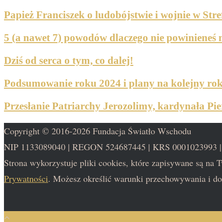
Papież Franciszek o ludobójstwie i wojnie w Stre
5 (a nawet 7) powodów dlaczego nie powinieneś 
Dziś od serca o tym, co dalej!
Podsumowanie roku 2024 i plany na kolejny ro
Przesłanie Patriarchy Jerozolimy, kardynała Pie
Copyright © 2016-2026 Fundacja Światło Wschodu
NIP 1133089040 | REGON 524687445 | KRS 0001023993 
Strona wykorzystuje pliki cookies, które zapisywane są na
Prywatności
. Możesz określić warunki przechowywania i do