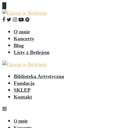
O mnie
Koncerty
Blog
Listy z Betlejem
Biblioteka Artystyczna
Fundacja
SKLEP
Kontakt
O mnie
Koncerty