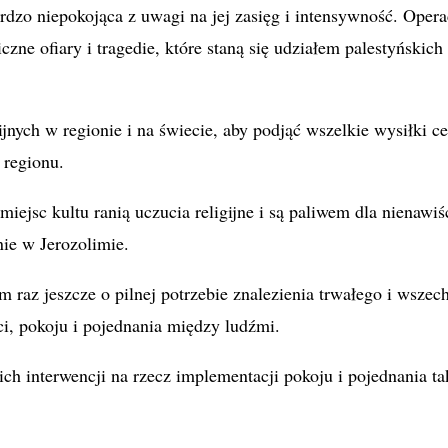
rdzo niepokojąca z uwagi na jej zasięg i intensywność. Opera
e ofiary i tragedie, które staną się udziałem palestyńskich i
h w regionie i na świecie, aby podjąć wszelkie wysiłki cele
regionu.
 miejsc kultu ranią uczucia religijne i są paliwem dla niena
nie w Jerozolimie.
raz jeszcze o pilnej potrzebie znalezienia trwałego i wszech
ci, pokoju i pojednania między ludźmi.
h interwencji na rzecz implementacji pokoju i pojednania t