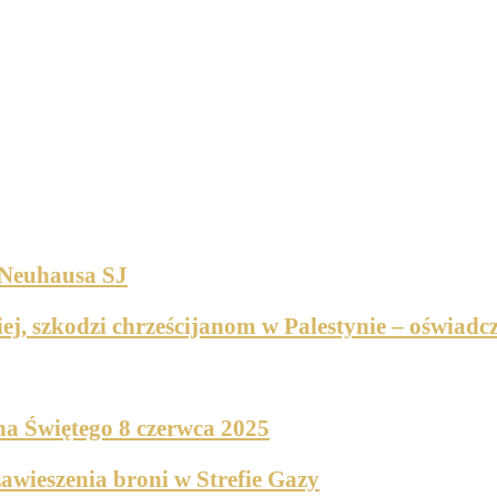
 Neuhausa SJ
j, szkodzi chrześcijanom w Palestynie – oświadcze
cha Świętego 8 czerwca 2025
awieszenia broni w Strefie Gazy