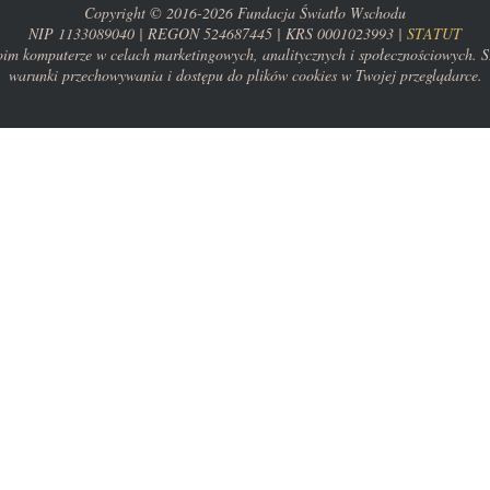
Copyright © 2016-2026 Fundacja Światło Wschodu
NIP 1133089040 | REGON 524687445 | KRS 0001023993 |
STATUT
woim komputerze w celach marketingowych, analitycznych i społecznościowych. S
warunki przechowywania i dostępu do plików cookies w Twojej przeglądarce.